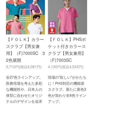
【ＦＯＬＫ】カラー
【ＦＯＬＫ】PHSポ
スクラブ【男女兼
ケット付きカラース
用】（F)7000SC 3
クラブ【男女兼用】
2色展開
（F)7003SC
3,710円(税込4,081円)
4,130円(税込4,543円)
全27色ラインアップ。
現場の"欲しい"がかたち
医療現場を考えた多彩
に！PHS対応の機能派
な機能性や、日本人の
スクラブ。新たに新色3
体型に合わせたオリジ
色が加わり全8色ライン
ナルのデザインを追求
アップ。