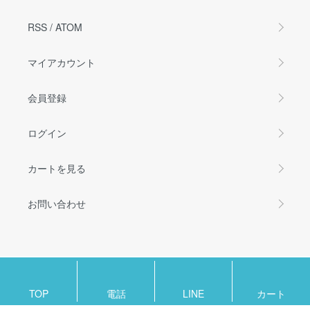
RSS
/
ATOM
マイアカウント
会員登録
ログイン
カートを見る
お問い合わせ
Copyright (C) 2011-2021
白衣、ナース服、医療用ユニフォームの事なら「ホワイ
トユニフォーム」
Rights Reserved.
TOP
電話
LINE
カート