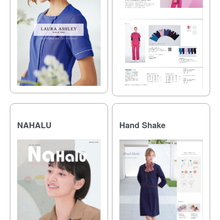
NAHALU
Hand Shake