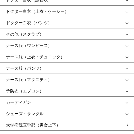
ドクター白衣（上衣・ケーシー）
ドクター白衣（パンツ）
その他（スクラブ）
ナース服（ワンピース）
ナース服（上衣・チュニック）
ナース服（パンツ）
ナース服（マタニティ）
予防衣（エプロン）
カーディガン
シューズ・サンダル
大学病院医学部（男女上下）