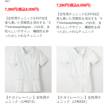
32）
7,280円(税込8,008円)
7,280円(税込8,008円)
【女性用チュニック(LX3722)】
【女性用チュニック(LX3732)】
落ち着いた雰囲気を演出する「3
落ち着いた雰囲気を演出する「3
7°trenteseptdegres」の白衣。女
7°trenteseptdegres」の白衣。女
性らしいデザイン、機能性を持
性らしいデザイン、機能性を持
ったおしゃれなチュニック
ったおしゃれなチュニック
【ナガイレーベン 】女性用チ
【ナガイレーベン 】女性用チ
ュニック（LH6212）
ュニック（LH6222）