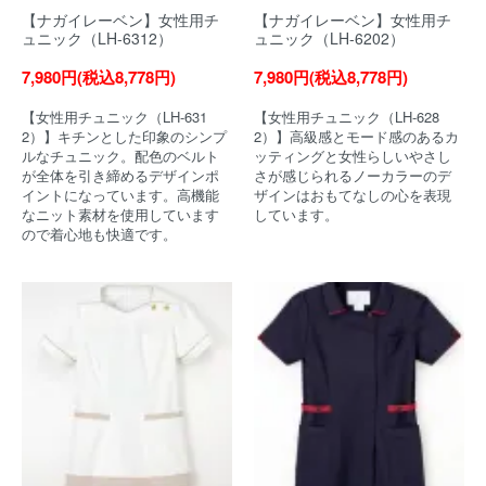
【ナガイレーベン】女性用チ
【ナガイレーベン】女性用チ
ュニック（LH-6312）
ュニック（LH-6202）
7,980円(税込8,778円)
7,980円(税込8,778円)
【女性用チュニック（LH-631
【女性用チュニック（LH-628
2）】キチンとした印象のシンプ
2）】高級感とモード感のあるカ
ルなチュニック。配色のベルト
ッティングと女性らしいやさし
が全体を引き締めるデザインポ
さが感じられるノーカラーのデ
イントになっています。高機能
ザインはおもてなしの心を表現
なニット素材を使用しています
しています。
ので着心地も快適です。