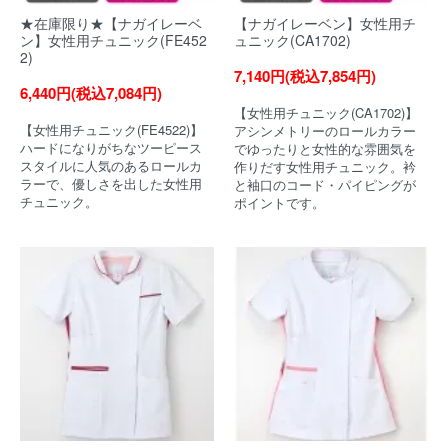
★在庫限り★【ナガイレーベ
【ナガイレーベン】女性用チ
ン】女性用チュニック(FE452
ュニック(CA1702)
2)
7,140円(税込7,854円)
6,440円(税込7,084円)
【女性用チュニック(CA1702)】
【女性用チュニック(FE4522)】
アシンメトリーのロールカラー
ハードになりがちなツーピース
でゆったりと女性的な雰囲気を
スタイルに人気のあるロールカ
作りだす女性用チュニック。衿
ラーで、優しさを出した女性用
と袖口のコード・パイピングが
チュニック。
ポイントです。