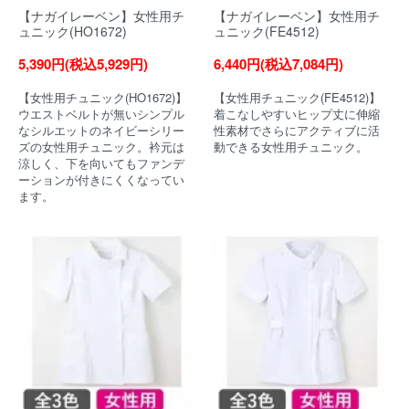
【ナガイレーベン】女性用チ
【ナガイレーベン】女性用チ
ュニック(HO1672)
ュニック(FE4512)
5,390円(税込5,929円)
6,440円(税込7,084円)
【女性用チュニック(HO1672)】
【女性用チュニック(FE4512)】
ウエストベルトが無いシンプル
着こなしやすいヒップ丈に伸縮
なシルエットのネイビーシリー
性素材でさらにアクティブに活
ズの女性用チュニック。衿元は
動できる女性用チュニック。
涼しく、下を向いてもファンデ
ーションが付きにくくなってい
ます。