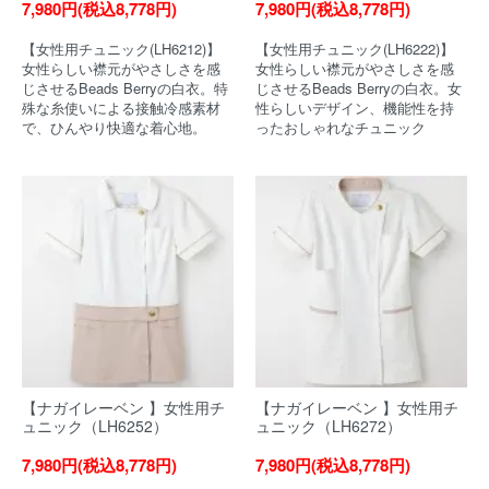
7,980円(税込8,778円)
7,980円(税込8,778円)
【女性用チュニック(LH6212)】
【女性用チュニック(LH6222)】
女性らしい襟元がやさしさを感
女性らしい襟元がやさしさを感
じさせるBeads Berryの白衣。特
じさせるBeads Berryの白衣。女
殊な糸使いによる接触冷感素材
性らしいデザイン、機能性を持
で、ひんやり快適な着心地。
ったおしゃれなチュニック
【ナガイレーベン 】女性用チ
【ナガイレーベン 】女性用チ
ュニック（LH6252）
ュニック（LH6272）
7,980円(税込8,778円)
7,980円(税込8,778円)