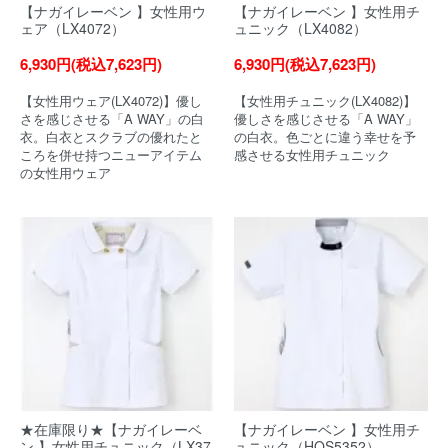
【ナガイレーベン 】女性用ウ
【ナガイレーベン 】女性用チ
ェア（LX4072）
ュニック（LX4082）
6,930円(税込7,623円)
6,930円(税込7,623円)
【女性用ウェア(LX4072)】優し
【女性用チュニック(LX4082)】
さを感じさせる「A WAY」の白
優しさを感じさせる「A WAY」
衣。白衣とスクラブの優れたと
の白衣。色ごとに違う幸せを予
ころを併せ持つニューアイテム
感させる女性用チュニック
の女性用ウェア
★在庫限り★【ナガイレーベ
【ナガイレーベン 】女性用チ
ン 】女性用チュニック（LX37
ュニック（HOS5352）