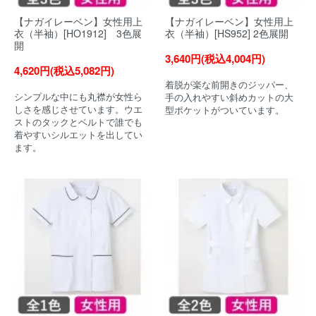
【ナガイレーベン】女性用上
【ナガイレーベン】女性用上
衣（半袖）[HO1912] 3色展
衣（半袖）[HS952] 2色展開
開
3,640円(税込4,004円)
4,620円(税込5,082円)
着脱が楽な前開きのジッパー、
シンプルな中にも丸襟が女性ら
手の入れやすい斜めカットの大
しさを感じさせています。ウエ
型ポケットがついています。
ストのタックとベルトで誰でも
着やすいシルエットを出してい
ます。